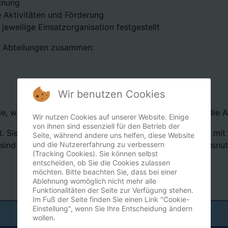
gnung
e Aktivitäten und Förderung
 jeweilige Einsatzorganisation festgestellt
ei Abteilungen zusammen:
Wir benutzen Cookies
hige, wesensfeste Hund mit guter Nasenveranlagung für die
Wir nutzen Cookies auf unserer Website. Einige
von ihnen sind essenziell für den Betrieb der
t. Sie erfahren aber auch, auf was ihr Hund im Umgang mi
Seite, während andere uns helfen, diese Website
und die Nutzererfahrung zu verbessern
ind unglaublich genaue Beobachter und Meister im Ausnutz
(Tracking Cookies). Sie können selbst
entscheiden, ob Sie die Cookies zulassen
möchten. Bitte beachten Sie, dass bei einer
Ablehnung womöglich nicht mehr alle
Funktionalitäten der Seite zur Verfügung stehen.
Im Fuß der Seite finden Sie einen Link "Cookie-
Einstellung", wenn Sie Ihre Entscheidung ändern
wollen.