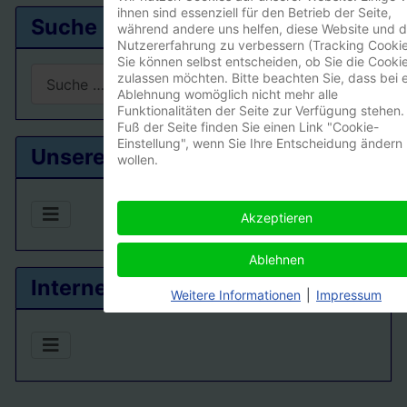
ihnen sind essenziell für den Betrieb der Seite,
Suche
während andere uns helfen, diese Website und d
Nutzererfahrung zu verbessern (Tracking Cookie
Sie können selbst entscheiden, ob Sie die Cooki
Suchen
zulassen möchten. Bitte beachten Sie, dass bei e
Ablehnung womöglich nicht mehr alle
Funktionalitäten der Seite zur Verfügung stehen.
Type 2 or more characters for results.
Fuß der Seite finden Sie einen Link "Cookie-
Einstellung", wenn Sie Ihre Entscheidung ändern
Unsere Ortsgruppe
wollen.
Akzeptieren
Ablehnen
Interner Bereich
Weitere Informationen
|
Impressum