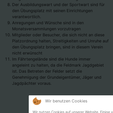
Der Ausbildungswart und der Sportwart sind für
den Übungsplatz mit seinen Einrichtungen
verantwortlich.
Anregungen und Wünsche sind in den
Monatsversammlungen vorzutragen
Mitglieder oder Besucher, die sich nicht an diese
Platzordnung halten, Streitigkeiten und Unruhe auf
den Übungsplatz bringen, sind in diesem Verein
nicht erwünscht
Im Fährtengelände sind die Hunde immer
angeleint zu halten, da die Feldmark Jagdgebiet
ist. Das Betreten der Felder setzt die
Genehmigung der Grundeigentümer, Jäger und
Jagdpächter voraus.
Wir benutzen Cookies
Wir nutzen Cookies auf unserer Website. Einige 