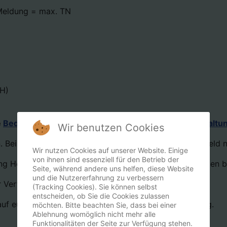
Meldung = max. TN
H)
e
Bedingungen für die Teilnahme an unseren Veranstaltun
Wir benutzen Cookies
. Bei Abmeldungen nach Meldeschluss wird das Startgeld n
Wir nutzen Cookies auf unserer Website. Einige
von ihnen sind essenziell für den Betrieb der
 Hoopers. Die Ergebnisse werden in Leistungsurkunden bz
Seite, während andere uns helfen, diese Website
und die Nutzererfahrung zu verbessern
r Verfügung (wetterabhängig).
(Tracking Cookies). Sie können selbst
entscheiden, ob Sie die Cookies zulassen
auf euch und wünschen uns allen einen tollen Turniertag.
möchten. Bitte beachten Sie, dass bei einer
Ablehnung womöglich nicht mehr alle
Funktionalitäten der Seite zur Verfügung stehen.