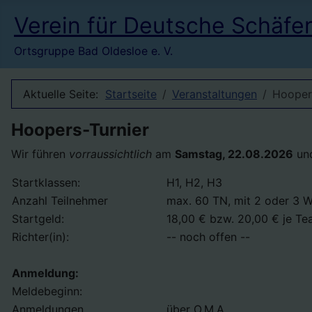
Verein für Deutsche Schäfe
Ortsgruppe Bad Oldesloe e. V.
Aktuelle Seite:
Startseite
Veranstaltungen
Hooper
Hoopers-Turnier
Wir führen
vorraussichtlich
am
Samstag, 22.08.2026
un
Startklassen:
H1, H2, H3
Anzahl Teilnehmer
max. 60 TN, mit 2 oder 3 W
Startgeld:
18,00 € bzw. 20,00 € je Te
Richter(in):
-- noch offen --
Anmeldung:
Meldebeginn:
Anmeldungen
über O.M.A.