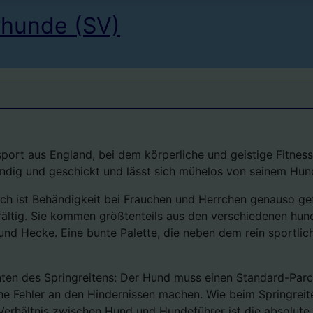
rhunde (SV)
ndsport aus England, bei dem körperliche und geistige Fitn
wendig und geschickt und lässt sich mühelos von seinem Hun
hlich ist Behändigkeit bei Frauchen und Herrchen genauso g
lfältig. Sie kommen größtenteils aus den verschiedenen hu
 und Hecke. Eine bunte Palette, die neben dem rein sportl
ten des Springreitens: Der Hund muss einen Standard-Parcou
ne Fehler an den Hindernissen machen. Wie beim Springreit
 Verhältnis zwischen Hund und Hundeführer ist die absolut