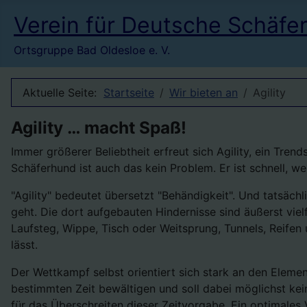
Verein für Deutsche Schäfe
Ortsgruppe Bad Oldesloe e. V.
Aktuelle Seite:
Startseite
Wir bieten an
Agility
Agility … macht Spaß!
Immer größerer Beliebtheit erfreut sich Agility, ein Tre
Schäferhund ist auch das kein Problem. Er ist schnell, 
"Agility" bedeutet übersetzt "Behändigkeit". Und tatsäc
geht. Die dort aufgebauten Hindernisse sind äußerst vie
Laufsteg, Wippe, Tisch oder Weitsprung, Tunnels, Reifen
lässt.
Der Wettkampf selbst orientiert sich stark an den Elemen
bestimmten Zeit bewältigen und soll dabei möglichst kei
für das Überschreiten dieser Zeitvorgabe. Ein optimales