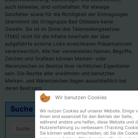
auch teilweise, sind vorbehalten. Für etwaige
Satzfehler sowie für die Richtigkeit der Eintragungen
übernimmt die Ortsgruppe Bad Oldesloe keine
Gewähr. Sie ist im Sinne des Telemediengesetzes
(TMG) nicht für die Inhalte innerhalb der über
aufgeführte externe Links erreichbaren Präsentationen
verantwortlich. Alle hier verwendeten Namen, Begriffe,
Zeichen und Grafiken können Marken- oder
Warenzeichen im Besitze ihrer rechtlichen Eigentümer
sein. Die Rechte aller erwähnten und benutzten
Marken- und Warenzeichen liegen ausschließlich bei
deren Besitzern.
Wir benutzen Cookies
Suche
Wir nutzen Cookies auf unserer Website. Einige 
ihnen sind essenziell für den Betrieb der Seite,
während andere uns helfen, diese Website und d
Suchen
Nutzererfahrung zu verbessern (Tracking Cookie
Sie können selbst entscheiden, ob Sie die Cooki