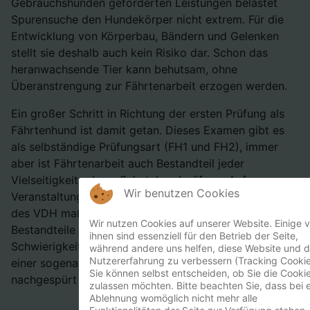
Gebrauchshunden geforderten Leistungen belastet
Spurensuche den Hundekörper nicht extrem. Für die
Entwicklung von Körperbau, Bändern und Gelenken
stellt sie deshalb auch kein Risiko dar. Schon das
heranwachsende Tier kann behutsam, ohne
Überanstrengung zur Fährtenarbeit erzogen werden.
Ein großer Schritt in Richtung der ersten Prüfung als
Fährtenhund ist damit getan. Dieses Examen gibt es
als selbständige Prüfungsart (FH1 und FH2), immer
aber ist Fährtenarbeit auch Bestandteil jeder
Vielseitigkeits- bzw. Schutzhundprüfung. Auf
Wir benutzen Cookies
Veranstaltungen des SV ist dafür die Prüfungsordnung
des VDH maßgeblich. Sie legt ihre einzelnen
Wir nutzen Cookies auf unserer Website. Einige 
Bestandteile und das Alter der Fährte je nach
ihnen sind essenziell für den Betrieb der Seite,
Schwierigkeitsgrad der Prüfungsstufe fest, ebenso ob
während andere uns helfen, diese Website und d
Nutzererfahrung zu verbessern (Tracking Cookie
einer sogenannten Eigen- oder einer Fremdfährte
Sie können selbst entscheiden, ob Sie die Cooki
nachgespürt werden soll.
zulassen möchten. Bitte beachten Sie, dass bei e
Ablehnung womöglich nicht mehr alle