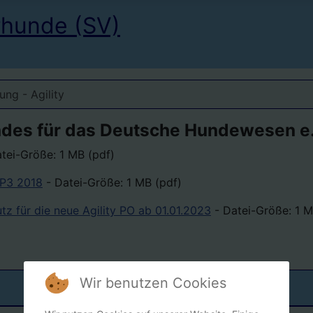
rhunde (SV)
ung - Agility
ndes für das Deutsche Hundewesen e.
atei-Größe: 1 MB (pdf)
JP3 2018
- Datei-Größe: 1 MB (pdf)
z für die neue Agility PO ab 01.01.2023
- Datei-Größe: 1 M
Wir benutzen Cookies